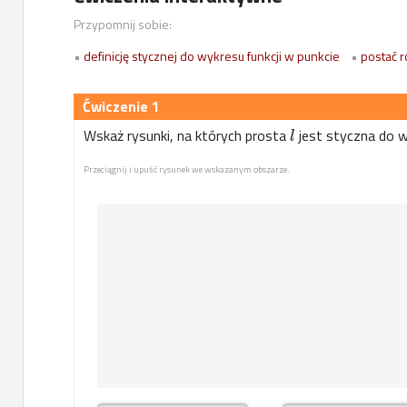
Przypomnij sobie:
•
definicję stycznej do wykresu funkcji w punkcie
•
postać r
1
Wskaż rysunki, na których prosta
jest styczna do w
l
Przeciągnij i upuść rysunek we wskazanym obszarze.