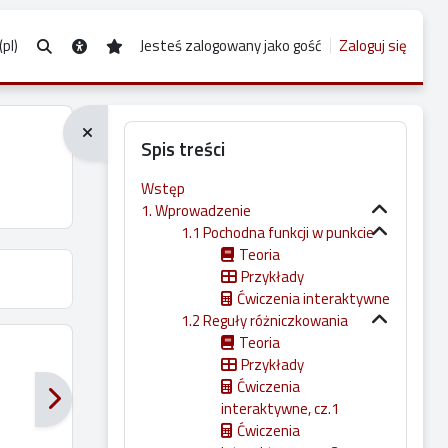
pl)‎
Jesteś zalogowany jako gość
Zaloguj się
Przełącznik wyszukiwarki
Bloki
Spis treści
Wstęp
1. Wprowadzenie
1.1 Pochodna funkcji w punkcie
Teoria
Przykłady
Ćwiczenia interaktywne
1.2 Reguły różniczkowania
Teoria
Przykłady
Ćwiczenia
interaktywne, cz.1
Ćwiczenia