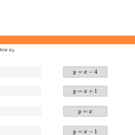
kcie
.
x
0