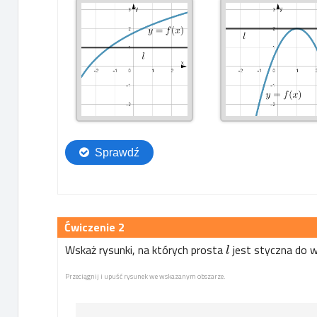
2
Wskaż rysunki, na których prosta
jest styczna do w
l
Przeciągnij i upuść rysunek we wskazanym obszarze.