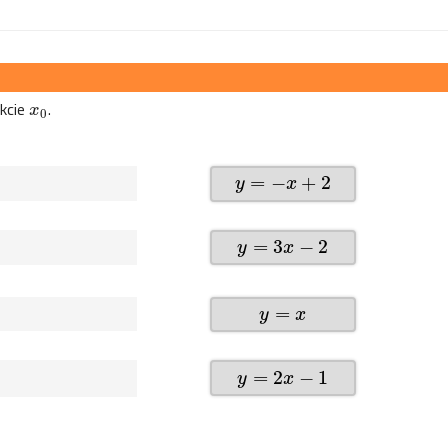
kcie
.
x
0