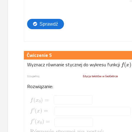
5
Wyznacz równanie stycznej do wykresu funkcji
(
)
f
x
Uzupełnij.
Edycja tekstów w GeoGebrze
Rozwiązanie: