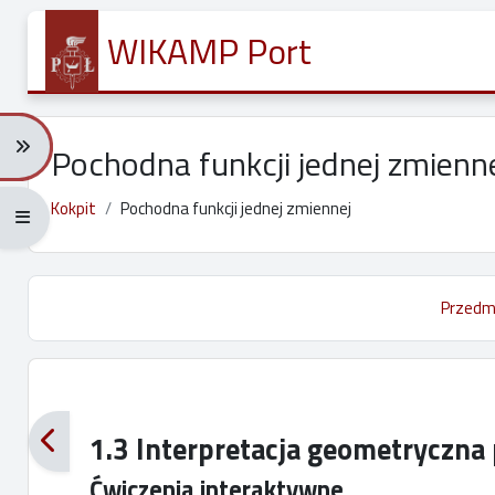
Przejdź do głównej zawartości
Pomiń Spis treści
WIKAMP Port
Rozwiń menu nawigacji: Ctrl + Alt + →
Pochodna funkcji jednej zmienn
Kokpit
Pochodna funkcji jednej zmiennej
Rozwiń menu pełnoekranowe: Ctrl + Alt + f
Przedm
Wymagania zaliczenia
1.3 Interpretacja geometryczna
Ćwiczenia interaktywne