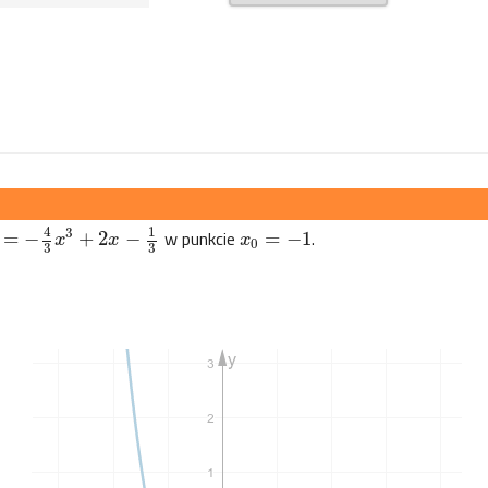
4
1
3
w punkcie
.
=
−
+
2
−
=
−
1
x
x
x
0
3
3