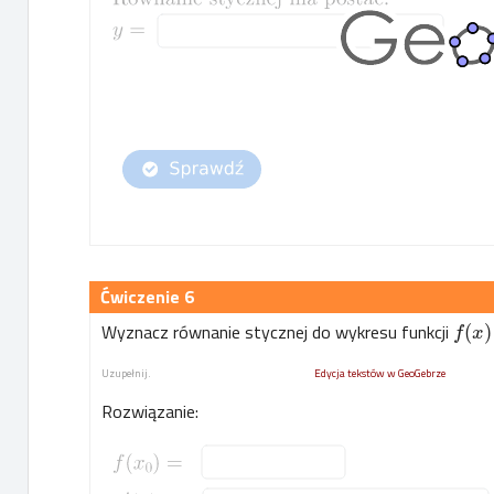
6
Wyznacz równanie stycznej do wykresu funkcji
(
)
f
x
Uzupełnij.
Edycja tekstów w GeoGebrze
Rozwiązanie: