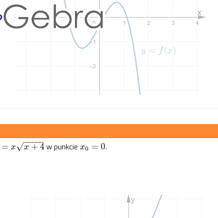
−
−
−
−
−
w punkcie
.
√
=
+
4
=
0
x
x
x
0