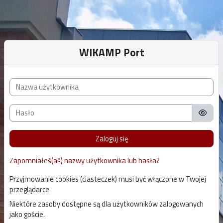
Przejdź do głównej zawartości
WIKAMP Port
Pomiń tworzenie nowego konta
Nazwa użytkownika
Hasło
Zaloguj się
Zapomniałeś(aś) nazwy użytkownika lub hasła?
Przyjmowanie cookies (ciasteczek) musi być włączone w Twojej
przeglądarce
Niektóre zasoby dostępne są dla użytkowników zalogowanych
jako goście.