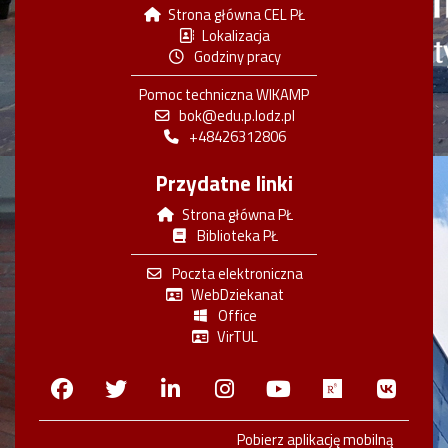
Strona główna CEL PŁ
Lokalizacja
Godziny pracy
Pomoc techniczna WIKAMP
bok@edu.p.lodz.pl
+48426312806
Przydatne linki
Strona główna PŁ
Biblioteka PŁ
Poczta elektroniczna
WebDziekanat
Office
VirTUL
Facebook
Twitter
Linkedin
Instagram
Youtube
Researchga
VK.c
Pobierz aplikację mobilną