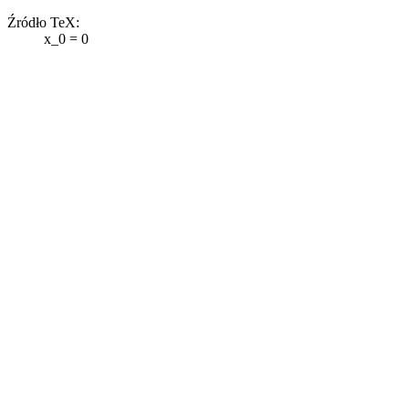
Źródło TeX:
x_0 = 0