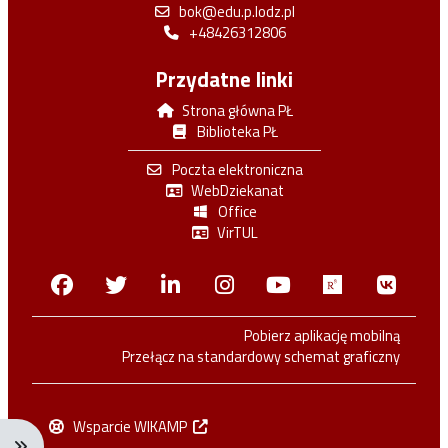
bok@edu.p.lodz.pl
+48426312806
Przydatne linki
Strona główna PŁ
Biblioteka PŁ
Poczta elektroniczna
WebDziekanat
Office
VirTUL
Facebook
Twitter
Linkedin
Instagram
Youtube
Researchga
VK.c
Pobierz aplikację mobilną
Przełącz na standardowy schemat graficzny
Wsparcie WIKAMP
Rozwiń menu nawigacji: Ctrl + Alt + →