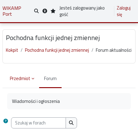
Przejdź do głównej zawartości
WIKAMP
Jesteś zalogowany jako
Zaloguj
Port
Przełącznik wyszukiwarki
gość
się
Pochodna funkcji jednej zmiennej
Kokpit
Pochodna funkcji jednej zmiennej
Forum aktualności
Przedmiot
Forum
Wymagania zaliczenia
Wiadomości i ogłoszenia
Szukaj w forach
Szukaj w forach