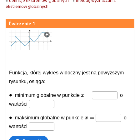
•
definicje ekstremów globalnych
•
metodę wyznaczania
ekstremów globalnych
1