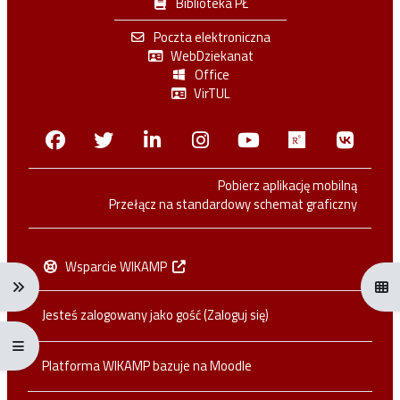
Biblioteka PŁ
Poczta elektroniczna
WebDziekanat
Office
VirTUL
Facebook
Twitter
Linkedin
Instagram
Youtube
Researchga
VK.c
Pobierz aplikację mobilną
Przełącz na standardowy schemat graficzny
Wsparcie WIKAMP
Rozwiń menu nawigacji: Ctrl + Alt + →
Otwó
Jesteś zalogowany jako gość (
Zaloguj się
)
Rozwiń menu pełnoekranowe: Ctrl + Alt + f
Platforma WIKAMP bazuje na
Moodle