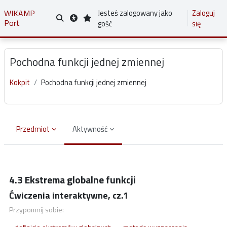
Przejdź do głównej zawartości
WIKAMP
Jesteś zalogowany jako
Zaloguj
Port
Przełącznik wyszukiwarki
gość
się
Pochodna funkcji jednej zmiennej
Kokpit
Pochodna funkcji jednej zmiennej
Przedmiot
Aktywność
Wymagania zaliczenia
4.3 Ekstrema globalne funkcji
Ćwiczenia interaktywne, cz.1
Przypomnij sobie: