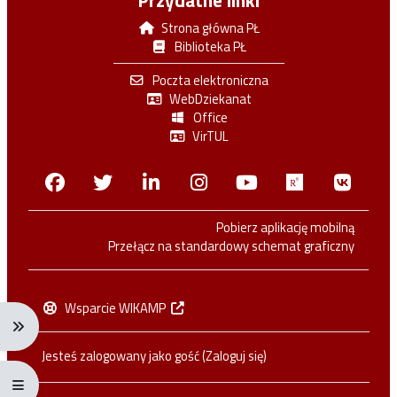
Przydatne linki
Strona główna PŁ
Biblioteka PŁ
Poczta elektroniczna
WebDziekanat
Office
VirTUL
Facebook
Twitter
Linkedin
Instagram
Youtube
Researchga
VK.c
Pobierz aplikację mobilną
Przełącz na standardowy schemat graficzny
Wsparcie WIKAMP
Rozwiń menu nawigacji: Ctrl + Alt + →
Jesteś zalogowany jako gość (
Zaloguj się
)
Rozwiń menu pełnoekranowe: Ctrl + Alt + f