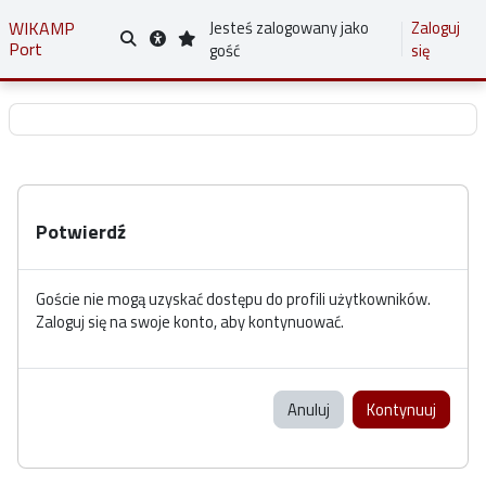
Przejdź do głównej zawartości
WIKAMP
Jesteś zalogowany jako
Zaloguj
Port
Przełącznik wyszukiwarki
gość
się
Potwierdź
Goście nie mogą uzyskać dostępu do profili użytkowników.
Zaloguj się na swoje konto, aby kontynuować.
Anuluj
Kontynuuj