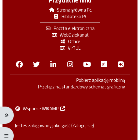
Przydatne linki
Strona główna PŁ
Biblioteka PŁ
Poczta elektroniczna
WebDziekanat
Office
VirTUL
Facebook
Twitter
Linkedin
Instagram
Youtube
Researchga
VK.c
Pobierz aplikację mobilną
Przełącz na standardowy schemat graficzny
Wsparcie WIKAMP
Rozwiń menu nawigacji: Ctrl + Alt + →
Jesteś zalogowany jako gość (
Zaloguj się
)
Rozwiń menu pełnoekranowe: Ctrl + Alt + f