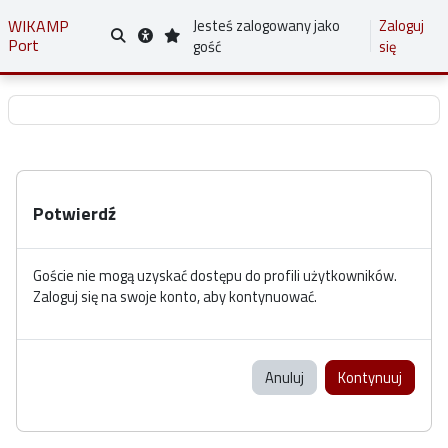
Przejdź do głównej zawartości
WIKAMP
Jesteś zalogowany jako
Zaloguj
Port
Przełącznik wyszukiwarki
gość
się
Potwierdź
Goście nie mogą uzyskać dostępu do profili użytkowników.
Zaloguj się na swoje konto, aby kontynuować.
Anuluj
Kontynuuj