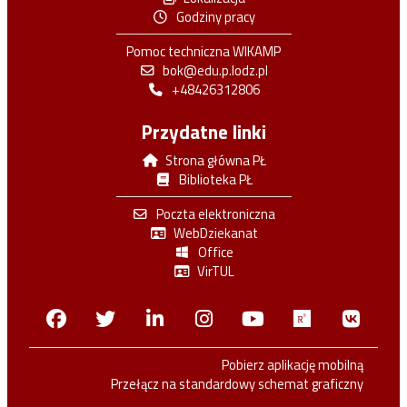
Godziny pracy
Pomoc techniczna WIKAMP
bok@edu.p.lodz.pl
+48426312806
Przydatne linki
Strona główna PŁ
Biblioteka PŁ
Poczta elektroniczna
WebDziekanat
Office
VirTUL
Facebook
Twitter
Linkedin
Instagram
Youtube
Researchga
VK.c
Pobierz aplikację mobilną
Przełącz na standardowy schemat graficzny