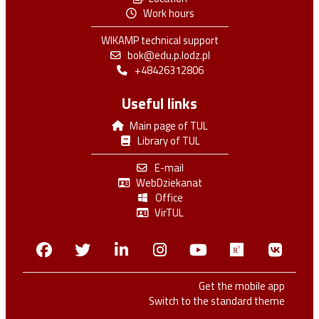
Work hours
WIKAMP technical support
bok@edu.p.lodz.pl
+48426312806
Useful links
Main page of TUL
Library of TUL
E-mail
WebDziekanat
Office
VirTUL
Facebook
Twitter
Linkedin
Instagram
Youtube
Researchga
VK.c
Get the mobile app
Switch to the standard theme