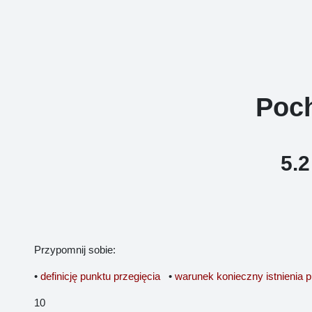
Przejdź do głównej zawartości
Poch
5.2
Przypomnij sobie:
•
definicję punktu przegięcia
•
warunek konieczny istnienia p
10