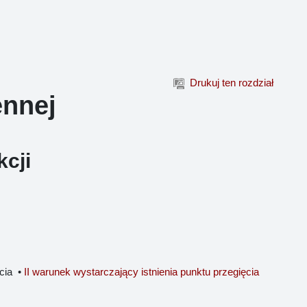
Drukuj ten rozdział
ennej
kcji
ęcia •
II warunek wystarczający istnienia punktu przegięcia