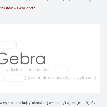
x
 tekstów w GeoGebrze
(
)
=
(
−
5
)
x
ia wykresu funkcji
określonej wzorem
.
f
f
x
x
e