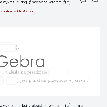
3
2
(
)
=
−
3
−
9
ia wykresu funkcji
określonej wzorem
.
f
f
x
x
x
 tekstów w GeoGebrze
1
(
)
=
ln
+
ia wykresu funkcji
określonej wzorem
.
f
f
x
x