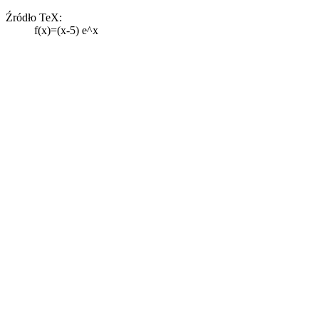
Źródło TeX:
f(x)=(x-5) e^x