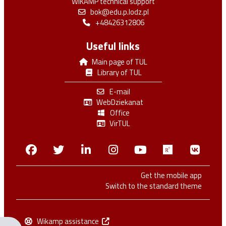
WIKAMP technical support
bok@edu.p.lodz.pl
+48426312806
Useful links
Main page of TUL
hp?
Library of TUL
E-mail
WebDziekanat
Office
VirTUL
hp?
Facebook
Twitter
Linkedin
Instagram
Youtube
Researchga
VK.c
Get the mobile app
Switch to the standard theme
hp?
Wikamp assistance