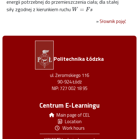
energii potrzebnej do przemieszczenia ciała; dla stałej
siły zgodnej z kierunkiem ruchu
=
W
F
s
»
Słownik pojęć
Politechnika Łódzka
ul. Żeromskiego 116
90-924 Łódź
NIP: 727 002 18 95
Centrum E-Learningu
Main page of CEL
Location
Work hours