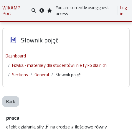
Skip to main content
WIKAMP
You are currently using guest
Log
Port
Toggle search input
access
in
Słownik pojęć
Dashboard
Fizyka - materiały dla studentów i nie tylko dla nich
Sections
General
Słownik pojęć
Back
praca
efekt działania siły
na drodze
ilościowo równy
F
s