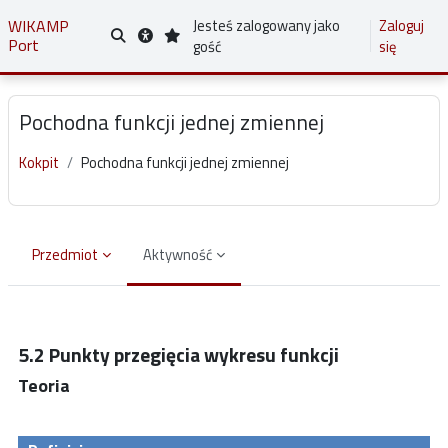
Przejdź do głównej zawartości
WIKAMP
Jesteś zalogowany jako
Zaloguj
Port
Przełącznik wyszukiwarki
gość
się
Pochodna funkcji jednej zmiennej
Kokpit
Pochodna funkcji jednej zmiennej
Przedmiot
Aktywność
Wymagania zaliczenia
5.2 Punkty przegięcia wykresu funkcji
Teoria