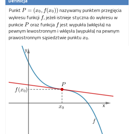
Punkt
nazywamy punktem przegięcia
=
(
,
(
)
)
P
x
f
x
0
0
wykresu funkcji
, jeżeli istnieje styczna do wykresu w
f
punkcie
oraz funkcja
jest wypukła (wklęsła) na
P
f
pewnym lewostronnym i wklęsła (wypukła) na pewnym
prawostronnym sąsiedztwie punktu
.
x
0