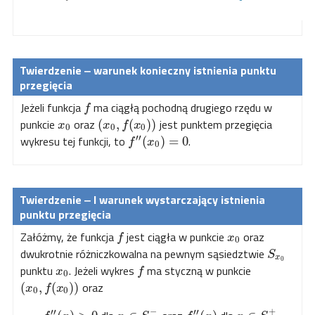
‒ warunek
konieczny istnienia punktu
przegięcia
Jeżeli funkcja
ma ciągłą pochodną drugiego rzędu w
f
punkcie
oraz
jest punktem przegięcia
(
,
(
)
)
x
x
f
x
0
0
0
′′
wykresu tej funkcji, to
.
(
)
=
0
f
x
0
‒ I warunek
wystarczający istnienia
punktu przegięcia
Załóżmy, że funkcja
jest ciągła w punkcie
oraz
f
x
0
dwukrotnie różniczkowalna na pewnym sąsiedztwie
S
x
0
punktu
. Jeżeli wykres
ma styczną w punkcie
x
f
0
oraz
(
,
(
)
)
x
f
x
0
0
−
+
′′
′′