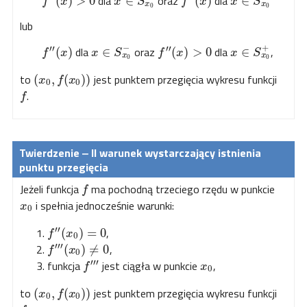
dla
oraz
dla
(
)
>
0
∈
(
)
∈
f
x
x
S
f
x
x
S
x
x
0
0
lub
−
+
′′
′′
dla
oraz
dla
,
(
)
∈
(
)
>
0
∈
f
x
x
S
f
x
x
S
x
x
0
0
to
jest punktem przegięcia wykresu funkcji
(
,
(
)
)
x
f
x
0
0
.
f
‒ II warunek
wystarczający istnienia
punktu przegięcia
Jeżeli funkcja
ma pochodną trzeciego rzędu w punkcie
f
i spełnia jednocześnie warunki:
x
0
′′
,
(
)
=
0
f
x
0
′′′
,
(
)
≠
0
f
x
0
′′′
funkcja
jest ciągła w punkcie
,
f
x
0
to
jest punktem przegięcia wykresu funkcji
(
,
(
)
)
x
f
x
0
0