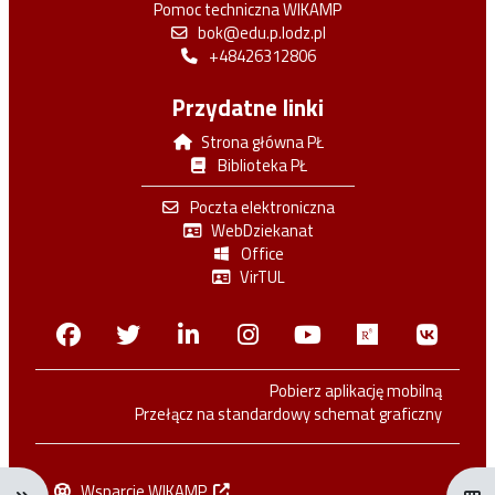
Pomoc techniczna WIKAMP
bok@edu.p.lodz.pl
+48426312806
Przydatne linki
Strona główna PŁ
Biblioteka PŁ
Poczta elektroniczna
WebDziekanat
Office
VirTUL
Facebook
Twitter
Linkedin
Instagram
Youtube
Researchga
VK.c
Pobierz aplikację mobilną
Przełącz na standardowy schemat graficzny
Wsparcie WIKAMP