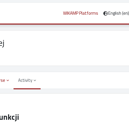
WIKAMP Platforms
English ‎(en)‎
ej
rse
Activity
unkcji