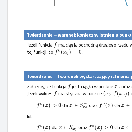
‒ warunek
konieczny istnienia punkt
Jeżeli funkcja
ma ciągłą pochodną drugiego rzędu 
f
′′
tej funkcji, to
(
)
=
0
.
f
x
0
‒ I warunek
wystarczający istnienia 
Załóżmy, że funkcja
jest ciągła w punkcie
oraz 
f
x
0
Jeżeli wykres
ma styczną w punkcie
(
,
(
)
)
f
x
f
x
0
0
−
′′
′′
(
)
>
0
dla
∈
oraz
(
)
dla
∈
f
x
x
S
f
x
x
x
0
lub
−
′′
′′
(
)
dla
∈
oraz
(
)
>
0
dla
∈
f
x
x
S
f
x
x
x
0