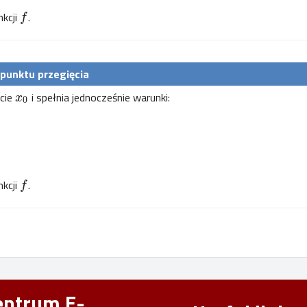
nkcji
.
f
 punktu przegięcia
cie
i spełnia jednocześnie warunki:
x
0
nkcji
.
f
entrum E-