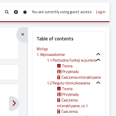
You are currently using guest access
Log in
Toggle search input
Blocks
Table of contents
Wstęp
1. Wprowadzenie
1.1 Pochodna funkcji w punkcie
Teoria
Przykłady
Ćwiczenia interaktywne
1.2 Reguły różniczkowania
Teoria
Przykłady
Ćwiczenia
interaktywne, cz.1
Ćwiczenia