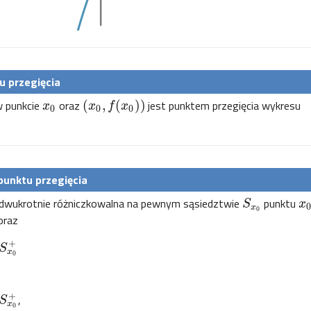
u przegięcia
w punkcie
oraz
(
,
(
)
)
jest punktem przegięcia wykresu
x
x
f
x
0
0
0
punktu przegięcia
dwukrotnie różniczkowalna na pewnym sąsiedztwie
punktu
S
x
x
0
oraz
+
S
x
0
+
,
S
x
0