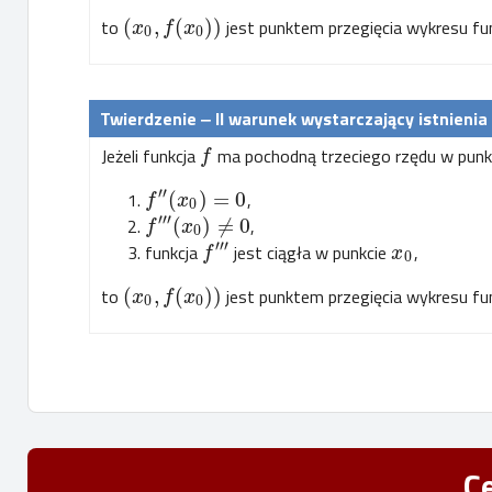
to
(
,
(
)
)
jest punktem przegięcia wykresu fu
x
f
x
0
0
‒ II warunek
wystarczający istnienia
Jeżeli funkcja
ma pochodną trzeciego rzędu w punk
f
′′
(
)
=
0
,
f
x
0
′′′
(
)
≠
0
,
f
x
0
′′′
funkcja
jest ciągła w punkcie
,
f
x
0
to
(
,
(
)
)
jest punktem przegięcia wykresu fu
x
f
x
0
0
C