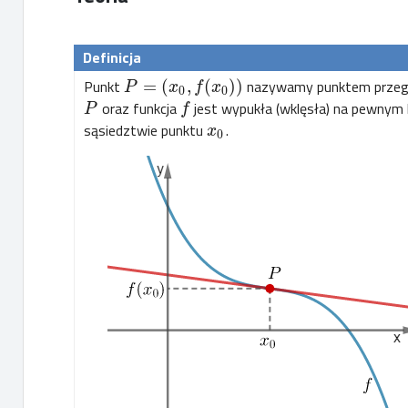
Punkt
=
(
,
(
)
)
nazywamy punktem przegię
P
x
f
x
0
0
oraz funkcja
jest wypukła (wklęsła) na pewnym
P
f
sąsiedztwie punktu
.
x
0