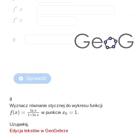
8
Wyznacz równanie stycznej do wykresu funkcji
ln
x
(
)
=
=
1
f
x
w punkcie
x
.
0
1
+
ln
x
Uzupełnij.
Edycja tekstów w GeoGebrze