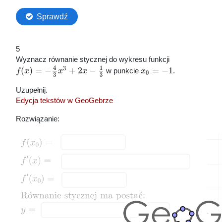
5
Wyznacz równanie stycznej do wykresu funkcji
4
1
3
(
)
=
−
+
2
−
=
−
1
f
x
x
x
w punkcie
x
.
0
3
3
Uzupełnij.
Edycja tekstów w GeoGebrze
Rozwiązanie: