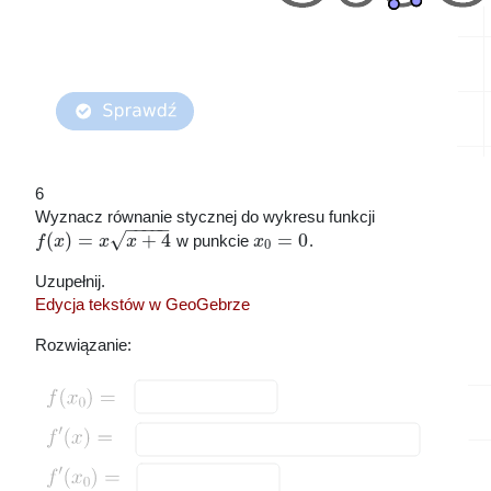
6
Wyznacz równanie stycznej do wykresu funkcji
−
−
−
−
−
√
(
)
=
+
4
=
0
f
x
x
x
w punkcie
x
.
0
Uzupełnij.
Edycja tekstów w GeoGebrze
Rozwiązanie: