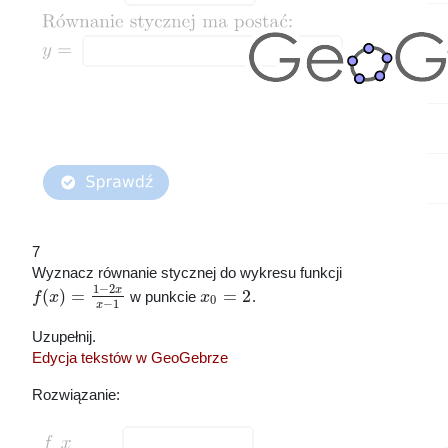
7
Wyznacz równanie stycznej do wykresu funkcji
1
−
2
x
(
)
=
=
2
f
x
w punkcie
x
.
0
−
1
x
Uzupełnij.
Edycja tekstów w GeoGebrze
Rozwiązanie: