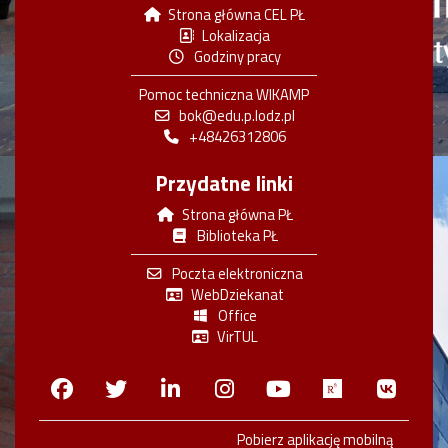
Strona główna CEL PŁ
Lokalizacja
Godziny pracy
Pomoc techniczna WIKAMP
bok@edu.p.lodz.pl
+48426312806
Przydatne linki
Strona główna PŁ
Biblioteka PŁ
Poczta elektroniczna
WebDziekanat
Office
VirTUL
Facebook
Twitter
Linkedin
Instagram
Youtube
Researchga
VK.c
Pobierz aplikację mobilną