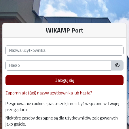
Przejdź do głównej zawartości
WIKAMP Port
Pomiń tworzenie nowego konta
Nazwa użytkownika
Hasło
Zaloguj się
Zapomniałeś(aś) nazwy użytkownika lub hasła?
Przyjmowanie cookies (ciasteczek) musi być włączone w Twojej
przeglądarce
Niektóre zasoby dostępne są dla użytkowników zalogowanych
jako goście.