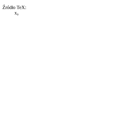
Źródło TeX:
x₀