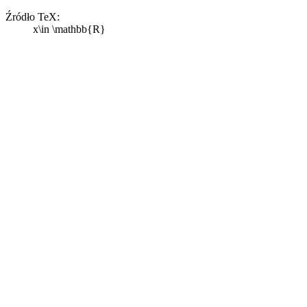
Źródło TeX:
x\in \mathbb{R}