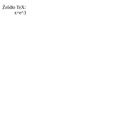
Źródło TeX:
x=e^3