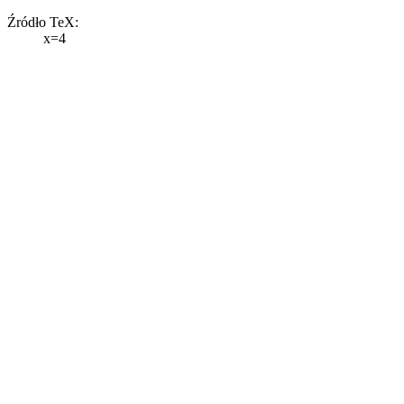
Źródło TeX:
x=4