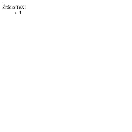
Źródło TeX:
x=1