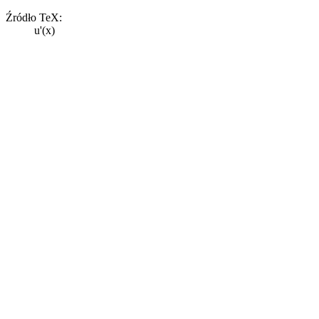
Źródło TeX:
u'(x)