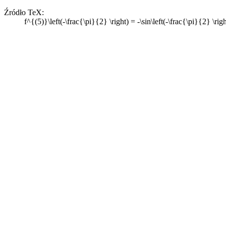
Źródło TeX:
f^{(5)}\left(-\frac{\pi}{2} \right) = -\sin\left(-\frac{\pi}{2} \rig