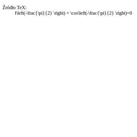
Źródło TeX:
f\left(-\frac{\pi}{2} \right) = \cos\left(-\frac{\pi}{2} \right)=0