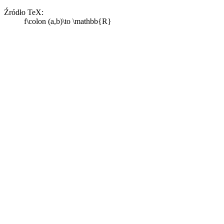
Źródło TeX:
f\colon (a,b)\to \mathbb{R}