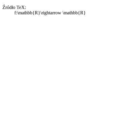
Źródło TeX:
f:\mathbb{R}\rightarrow \mathbb{R}