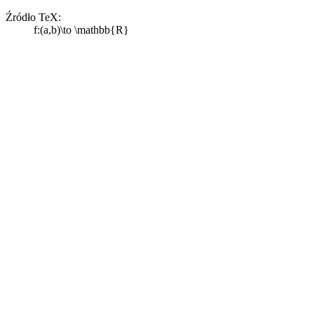
Źródło TeX:
f:(a,b)\to \mathbb{R}