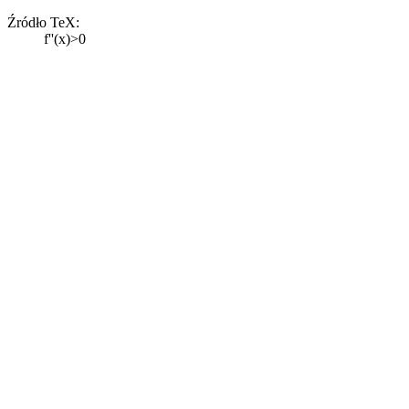
Źródło TeX:
f''(x)>0