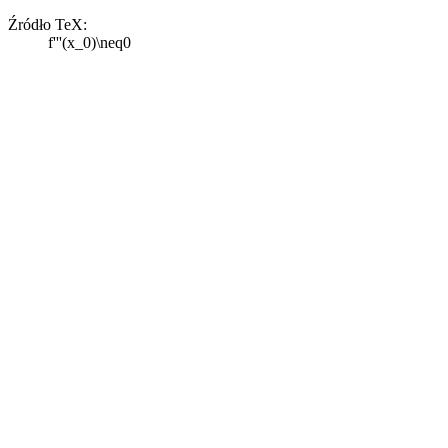
Źródło TeX:
f'''(x_0)\neq0