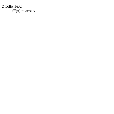
Źródło TeX:
f'''(x) = -\cos x