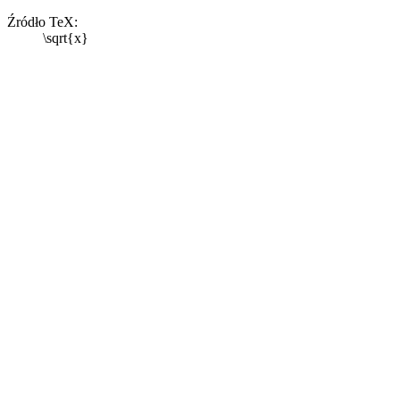
Źródło TeX:
\sqrt{x}