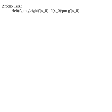
Źródło TeX:
\left(f\pm g\right)'(x_0)=f'(x_0)\pm g'(x_0)