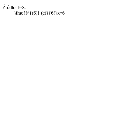
Źródło TeX:
\frac{f^{(6)} (c)}{6!}x^6