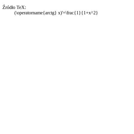
Źródło TeX:
(\operatorname{arctg} x)'=\frac{1}{1+x^2}