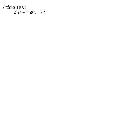
Źródło TeX:
45 \ + \ 58 \ = \ ?